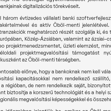
nkjainak digitalizációs törekvéseit.
árom évtizedes vállalati banki szoftverfejleszt
kértelmével és aktív Öböl-menti jelenlétével.
 tranzakciók meghatározó részét szolgálja ki, és 
urópában, Közép-Ázsiában, valamint az ázsiai–c
o projektmenedzsmentet, üzleti elemzést, minős
éloldali projektmegvalósítási támogatást nyú
ókuszként az Öböl-menti térségben.
ntosabb előnye, hogy a bankoknak nem kell válas
sítási kapacitásokkal nem rendelkező szállító,
 a régióban, de nem rendelkezik saját, bizonyítot
nt biztosítja a korszerű technológiát és a helyi 
 regionális megvalósítási képességekkel és összeha