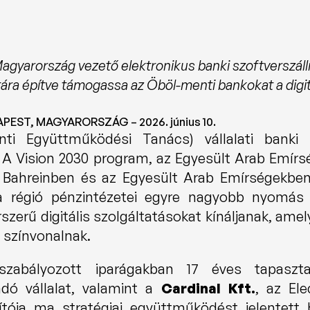
Magyarország vezető elektronikus banki szoftverszáll
latára építve támogassa az Öböl-menti bankokat a digit
EST, MAGYARORSZÁG – 2026. június 10.
 Együttműködési Tanács) vállalati banki sze
A Vision 2030 program, az Egyesült Arab Emírség
 Bahreinben és az Egyesült Arab Emírségekben b
égió pénzintézetei egyre nagyobb nyomás alat
szerű digitális szolgáltatásokat kínáljanak, amel
színvonalnak.
zabályozott iparágakban 17 éves tapasztala
dó vállalat, valamint a 
Cardinal Kft.
, az Elec
llítója ma stratégiai együttműködést jelentett