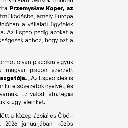
ti vállalati bankok minden 
dta 
Przemysław Koper, az 
üttműködésbe, amely Európa 
ióban a vállalati ügyfelek 
a. Az Espeo pedig azokat a 
kségesek ahhoz, hogy ezt a 
ormot olyan piacokra vigyük 
a magyar piacon szerzett 
azgatója. 
„Az Espeo ideális 
nki felsővezetők nyelvét, és 
árnak. Ez valódi stratégiai 
 ki ügyfeleinket.”
ött a közép-ázsiai és Öböl-
k 2026 januárjában közös 