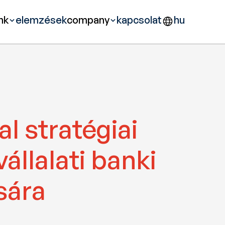
nk
elemzések
company
kapcsolat
hu
 stratégiai 
llalati banki 
sára