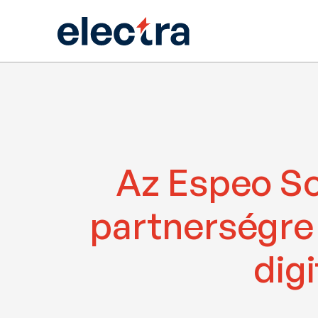
Az Espeo Sof
partnerségre l
dig