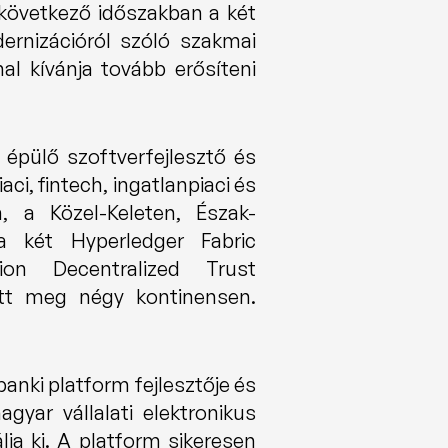
következő időszakban a két 
ernizációról szóló szakmai 
l kívánja tovább erősíteni 
épülő szoftverfejlesztő és 
i, fintech, ingatlanpiaci és 
, a Közel-Keleten, Észak-
 két Hyperledger Fabric 
on Decentralized Trust 
kezdeményezésének. A vállalat több mint 300 vállalati projektet valósított meg négy kontinensen. 
anki platform fejlesztője és 
yar vállalati elektronikus 
ja ki. A platform sikeresen 