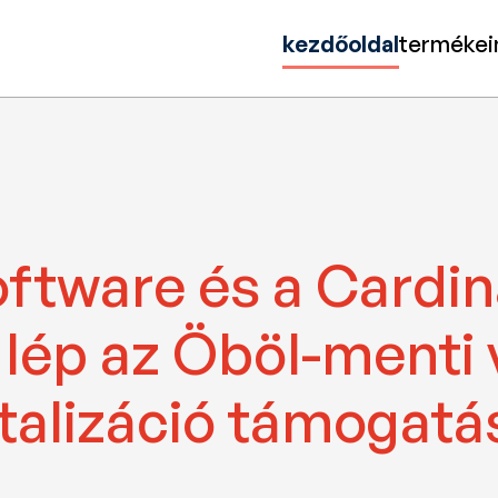
kezdőoldal
termékei
tware és a Cardinal
ép az Öböl-menti vá
italizáció támogatá