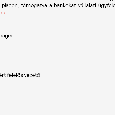
.hu
nager
t felelős vezető