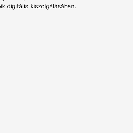
működik számos nemzetközi piacon, támogatva a bankokat vállalati ügyfeleik digitális kiszolgálásában. 