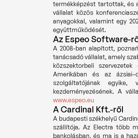
termékképzést tartottak, és a
vállalat közös konferenciasz
anyagokkal, valamint egy 202
együttműködését.
Az Espeo Software-rő
A 2008-ban alapított, poznań
tanácsadó vállalat, amely szab
közszektorbeli szervezetek
Amerikában és az ázsiai–c
szolgáltatójának egyike,
www.espeo.eu
A Cardinal Kft.-ről
A budapesti székhelyű Cardinal
szállítója. Az Electra több 
bankolásban, és ma is a hazai