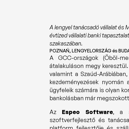
A lengyel tanácsadó vállalat és 
évtized vállalati banki tapaszta
szakaszában.
POZNAŃ, LENGYELORSZÁG és BUDAP
A GCC-országok (Öböl-menti
átalakuláson megy keresztül. 
valamint a Szaúd-Arábiában,
kezdeményezések nyomán a r
ügyfeleik számára is olyan kor
bankolásban már megszokott 
Az 
Espeo Software
, a s
szoftverfejlesztő és tanácsa
platform fejlesztője és szá