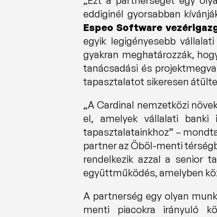
„Ezt a partnerséget egy olya
eddiginél gyorsabban kívánják
Espeo Software vezérigaz
egyik legigényesebb vállalati
gyakran meghatározzák, hogy 
tanácsadási és projektmegval
tapasztalatot sikeresen átült
„A Cardinal nemzetközi növeke
el, amelyek vállalati bank
tapasztalatainkhoz” – mondta
partner az Öböl-menti térségbe
rendelkezik azzal a senior ta
együttműködés, amelyben közö
A partnerség egy olyan munka
menti piacokra irányuló kö