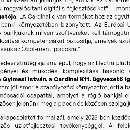
n időszakban jelentjük be, amikor az Öböl-men
 megvalósítani digitális fejlesztéseiket” – mon
gatója
. „A Cardinal olyan terméket hoz az egy
 banki környezetében bizonyított. Az Európai Un
bankjuknak milyen szoftvereket kell támogatni
ósítási kompetenciákat biztosítja, amelyek szü
essük az Öböl-menti piacokra.”
dési stratégiája arra épül, hogy az Electra platf
i igényei és működési komplexitása hasonló 
 
Gyimesi István, a Cardinal Kft. ügyvezető ig
n: jól ismeri a szabályozási környezetet, érti a ba
nácsadói csapattal, amelyet a régió bankjai elv
sen jelenünk meg a piacon és közösen szolgáljuk
kapcsolatot formalizál, amely 2025-ben kezdőd
zös üzletfejlesztési tevékenységgel. A fele