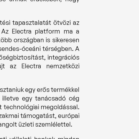
ési tapasztalatát ötvözi az 
 Az Electra platform ma a 
több országban is sikeresen 
sendes-óceáni térségben. A 
égbiztosítást, integrációs 
jt az Electra nemzetközi 
ztaniuk egy erős termékkel 
 illetve egy tanácsadó cég 
t technológiai megoldással. 
szakmai támogatást, európai 
ngolt üzleti szemlélettel.