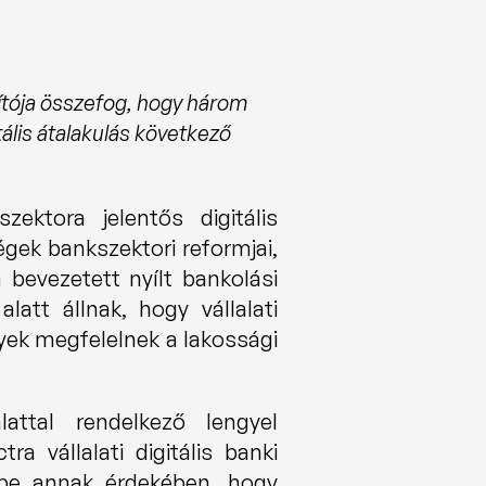
ítója összefog, hogy három 
ális átalakulás következő 
ktora jelentős digitális 
ek bankszektori reformjai, 
evezetett nyílt bankolási 
t állnak, hogy vállalati 
yek megfelelnek a lakossági 
ttal rendelkező lengyel 
tra vállalati digitális banki 
 be annak érdekében, hogy 