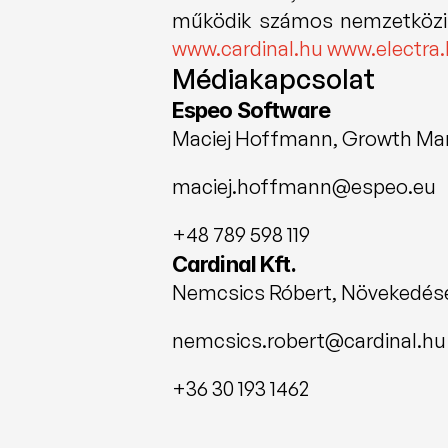
www.cardinal.hu
www.electra
Médiakapcsolat
Espeo Software
Maciej Hoffmann, Growth Ma
maciej.hoffmann@espeo.eu
+48 789 598 119
Cardinal Kft.
Nemcsics Róbert, Növekedésér
nemcsics.robert@cardinal.hu
+36 30 193 1462