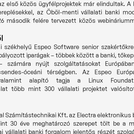
z első közös ügyfélprojektek már elindultak. A 
ereplésekkel, az Öböl-menti vállalati banki mod
6 második felére tervezett közös webináriumma
l
i székhelyű Espeo Software senior szakértőkre 
ályozott iparágak – többek között a banki, tőkepiac
 – számára nyújt szolgáltatásokat Európában
sendes-óceáni térségben. Az Espeo Európa
 valamint alapító tagja a Linux Foundati
 Számítástechnikai Kft. az Electra elektronikus b
mint 30 éve meghatározó szerepet tölt be a mag
 vállalati banki forgalom jelentős részét szolgál