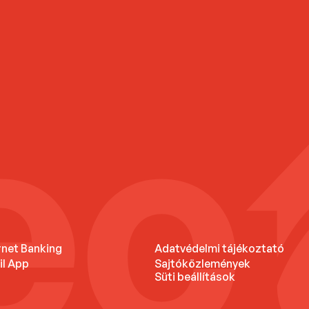
rnet Banking
Adatvédelmi tájékoztató
il App
Sajtóközlemények
Süti beállítások