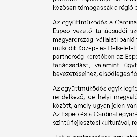
közösen támogassák a régió ba
Az együttműködés a Cardinal h
Espeo vezető tanácsadói sza
magyarországi vállalati banki
működik Közép- és Délkelet-E
partnerség keretében az Espe
tanácsadást, valamint ügyf
bevezetéseihez, elsődleges f
Az együttműködés egyik legfo
rendelkező, de helyi megvaló
között, amely ugyan jelen van
Az Espeo és a Cardinal egyará
szintű fejlesztési kultúrával,